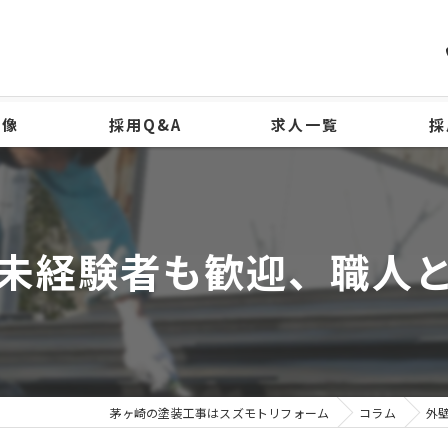
物像
採用Q&A
求人一覧
採
未経験者も歓迎、職人
茅ヶ崎の塗装工事はスズモトリフォーム
コラム
外