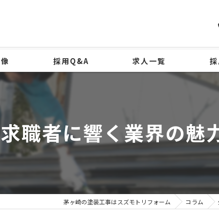
物像
採用Q&A
求人一覧
採
-求職者に響く業界の魅
茅ヶ崎の塗装工事はスズモトリフォーム
コラム