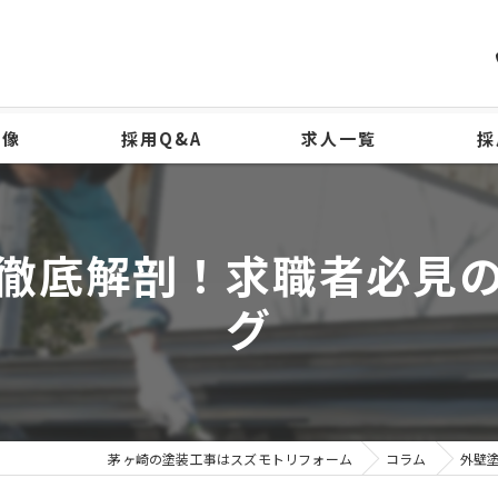
物像
採用Q&A
求人一覧
採
徹底解剖！求職者必見
グ
茅ヶ崎の塗装工事はスズモトリフォーム
コラム
外壁