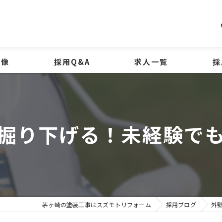
物像
採用Q&A
求人一覧
採
掘り下げる！未経験で
茅ヶ崎の塗装工事はスズモトリフォーム
採用ブログ
外