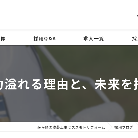
物像
採用Q&A
求人一覧
採
力溢れる理由と、未来を
茅ヶ崎の塗装工事はスズモトリフォーム
採用ブログ