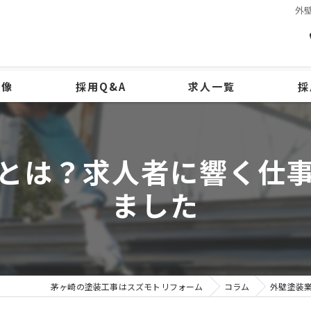
外
物像
採用Q&A
求人一覧
採
とは？求人者に響く仕
ました
茅ヶ崎の塗装工事はスズモトリフォーム
コラム
外壁塗装