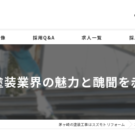
物像
採用Q&A
求人一覧
採
塗装業界の魅力と醜聞を
茅ヶ崎の塗装工事はスズモトリフォーム